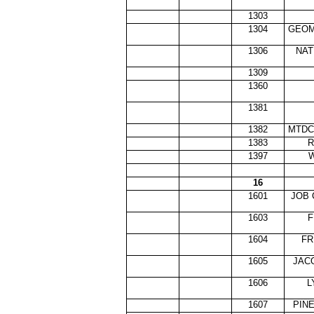
1303
1304
GEOM
1306
NAT
1309
1360
1381
1382
MTDC
1383
R
1397
W
16
1601
JOB 
1603
F
1604
FR
1605
JAC
1606
L
1607
PIN