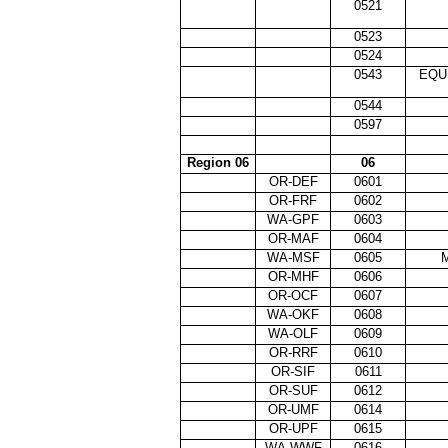
0521
0523
0524
0543
EQU
0544
0597
Region 06
06
OR-DEF
0601
OR-FRF
0602
WA-GPF
0603
OR-MAF
0604
WA-MSF
0605
OR-MHF
0606
OR-OCF
0607
WA-OKF
0608
WA-OLF
0609
OR-RRF
0610
OR-SIF
0611
OR-SUF
0612
OR-UMF
0614
OR-UPF
0615
WA-WWF
0616