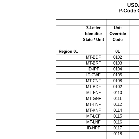
USDA
P-Code O
3-Letter
Unit
Identifier
Override
State / Unit
Code
Region 01
01
MT-BDF
0102
MT-BRF
0103
ID-IPF
0104
ID-CWF
0105
MT-CNF
0108
MT-BDF
0102
MT-FNF
0110
MT-GNF
0111
MT-HNF
0112
MT-KNF
0114
MT-LCF
0115
MT-LNF
0116
ID-NPF
0117
0118