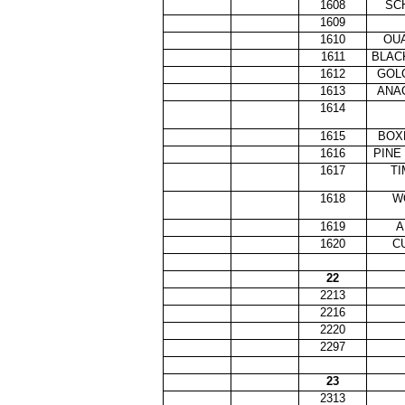
1608
SC
1609
1610
OUA
1611
BLAC
1612
GOL
1613
ANA
1614
1615
BOX
1616
PINE
1617
TI
1618
W
1619
A
1620
C
22
2213
2216
2220
2297
23
2313