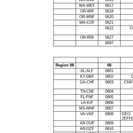
WA-WEF
0617
OR-WIF
0618
OR-WNF
0620
WA-COF
0621
0622
C
OR-R06
0627
0697
Region 08
08
AL-ALF
0801
KY-DBF
0802
GA-CHF
0803
CHA
TN-CNF
0804
FL-FNF
0805
LA-KIF
0806
MS-MNF
0807
VA-VAF
0808
GEO.
JEFF
AR-OUF
0809
AR-OZF
0810