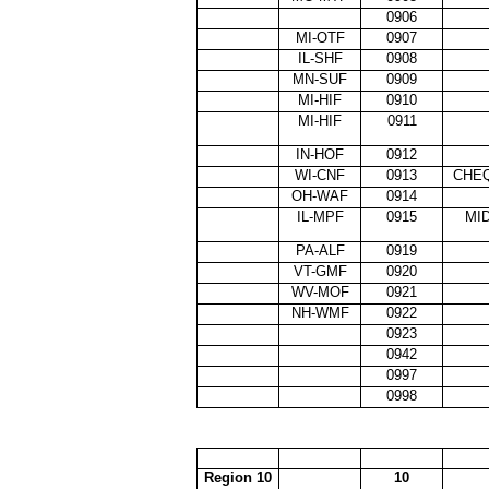
0906
MI-OTF
0907
IL-SHF
0908
MN-SUF
0909
MI-HIF
0910
MI-HIF
0911
IN-HOF
0912
WI-CNF
0913
CHE
OH-WAF
0914
IL-MPF
0915
MI
PA-ALF
0919
VT-GMF
0920
WV-MOF
0921
NH-WMF
0922
0923
0942
0997
0998
Region 10
10