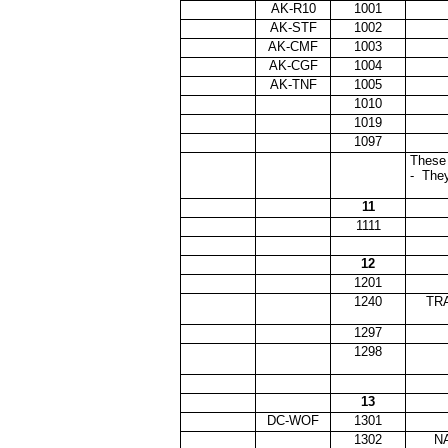
AK-R10
1001
AK-STF
1002
AK-CMF
1003
AK-CGF
1004
AK-TNF
1005
1010
1019
1097
These 
- They
11
1111
12
1201
1240
TR
1297
1298
13
DC-WOF
1301
1302
N