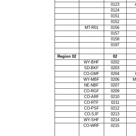
0123
0124
0151
0152
MT-R01
0156
0157
0158
0197
Region 02
02
WY-BHF
0202
SD-BKF
0203
CO-GMF
0204
WY-MBF
0206
M
NE-NBF
0207
CO-RGF
0209
CO-ARF
0210
CO-RTF
0211
CO-PSF
0212
CO-SJF
0213
WY-SHF
0214
CO-WRF
0215