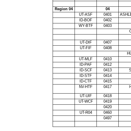
Region 04
04
UT-ASF
0401
ASHL
ID-BOF
0402
WY-BTF
0403
CARI
UT-DIF
0407
UT-FIF
0408
H
UT-MLF
0410
ID-PAF
0412
ID-SCF
0413
ID-STF
0414
ID-CTF
0415
NV-HTF
0417
UT-UIF
0418
UT-WCF
0419
0420
UT-R04
0460
0497