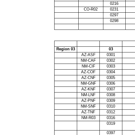
0216
CO-R02
0231
0297
0298
Region 03
03
AZ-ASF
0301
NM-CAF
0302
NM-CIF
0303
AZ-COF
0304
AZ-CNF
0305
NM-GNF
0306
AZ-KNF
0307
NM-LNF
0308
AZ-PNF
0309
NM-SNF
0310
AZ-TNF
0312
NM-R03
0316
0319
0397