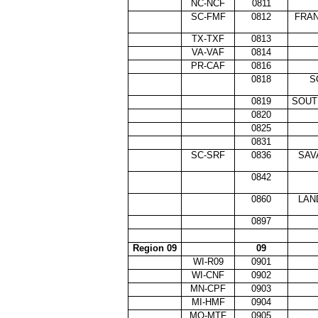
NC-NCF
0811
SC-FMF
0812
FRAN
TX-TXF
0813
VA-VAF
0814
PR-CAF
0816
0818
S
0819
SOUT
0820
0825
0831
SC-SRF
0836
SAV
0842
0860
LAN
0897
Region 09
09
WI-R09
0901
WI-CNF
0902
MN-CPF
0903
MI-HMF
0904
MO-MTF
0905