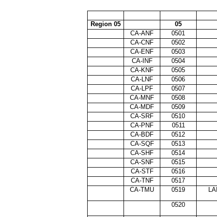
Region 05
05
CA-ANF
0501
CA-CNF
0502
CA-ENF
0503
CA-INF
0504
CA-KNF
0505
CA-LNF
0506
CA-LPF
0507
CA-MNF
0508
CA-MDF
0509
CA-SRF
0510
CA-PNF
0511
CA-BDF
0512
CA-SQF
0513
CA-SHF
0514
CA-SNF
0515
CA-STF
0516
CA-TNF
0517
CA-TMU
0519
LA
0520